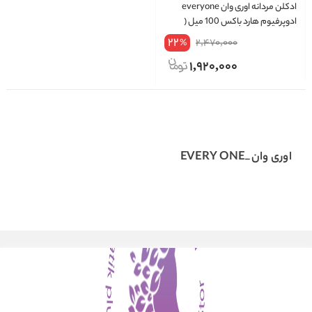
ادکلن مردانه اوری وان everyone
ادوپرفیوم هارد باکس 100 میل (
اورجینال )
22
2,470,000
%
1,920,000
اوری وان_EVERY ONE