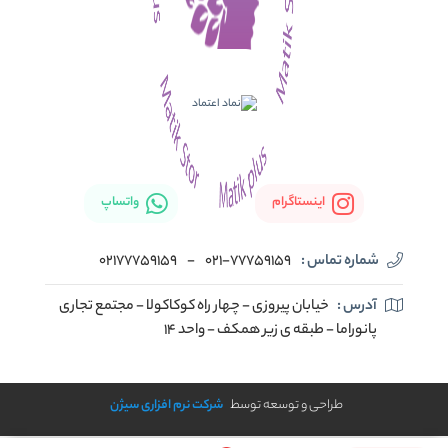
اینستاگرام
واتساپ
شماره تماس :
021-77759159
-
02177759159
آدرس :
خیابان پیروزی - چهار راه کوکاکولا - مجتمع تجاری
پانوراما - طبقه ی زیر همکف - واحد 14
طراحی و توسعه توسط
شرکت نرم افزاری سیژن