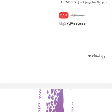
برس پاک‌سازی روزیا مدل HCM5009
28
3,210,000
%
2,300,000
رزیا-rozia