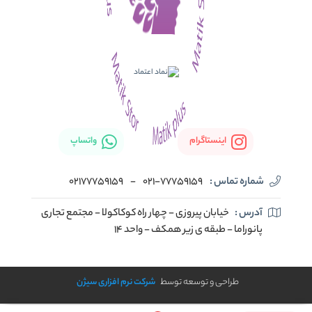
اینستاگرام
واتساپ
شماره تماس :
021-77759159
-
02177759159
آدرس :
خیابان پیروزی - چهار راه کوکاکولا - مجتمع تجاری
پانوراما - طبقه ی زیر همکف - واحد 14
طراحی و توسعه توسط
شرکت نرم افزاری سیژن