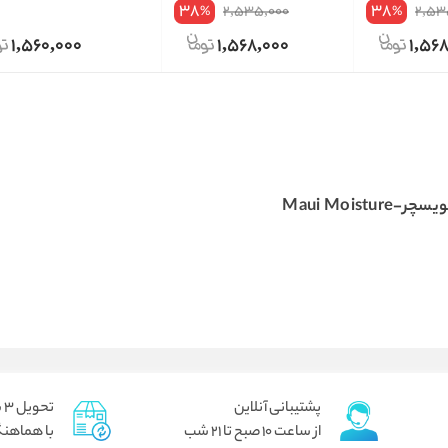
38
38
2,535,000
2,53
%
%
1,560,000
1,568,000
1,56
Maui Moisture
پشتیبانی آنلاین
تحویل 3 ساعته برای تهران پیک
از ساعت 10 صبح تا 21 شب
با هماهنگ