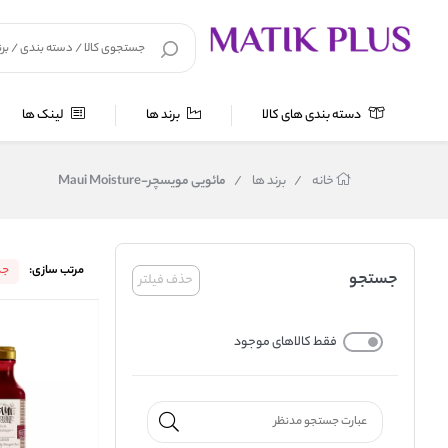
دسته بندی های کالا
برند ها
لینک ها
خانه
/
برند ها
/
مائویی مویسچر-Maui Moisture
مرتب سازی:
جد
جستجو
حذف فیلتر
فقط کالاهای موجود