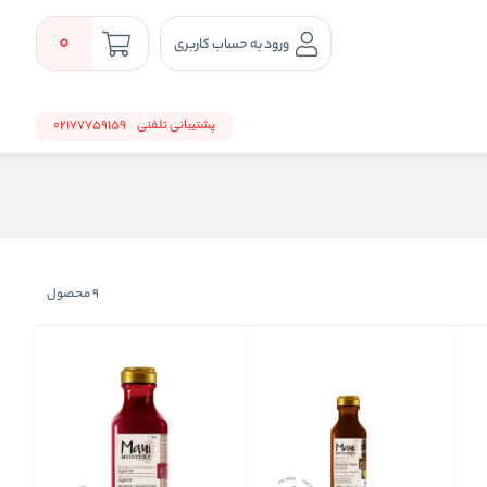
0
ورود به حساب کاربری
پشتیبانی تلفنی
02177759159
9
محصول