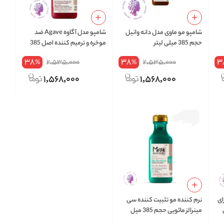
شامپو مو ماوی مدل دانه وانیل
شامپو مدل آگاوه Agave ضد
حجم 385 میلی لیتر
موخره و ترمیم کننده اصل 385
میل
38
38
3
2,535,000
2,535,000
%
%
1,568,000
1,568,000
ای
نرم کننده مو تثبیت کننده سی
وی
مینرالز مائویی حجم 385 میل
اورجینال ا Sea Minerals