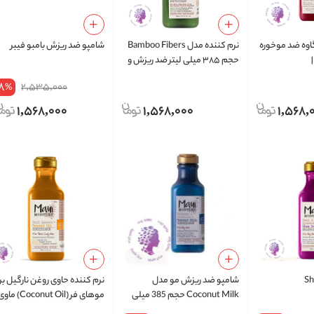
گاوه ضد موخوره
نرم کننده مدل Bamboo Fibers
شامپو ضد ریزش بامبو فیبر
حجم ۳۸۵ میلی لیتر ضد ریزش و
تقویت کننده
8
2,535,000
%
1,568,000
1,568,000
1,568,
شامپو ضد ریزش مو مدل
نرم کننده حاوی روغن نارگیل بر
Coconut Milk حجم 385 میلی
موهای فر (Coconut Oil) ما
لیتر
Maui حجم 385 میل