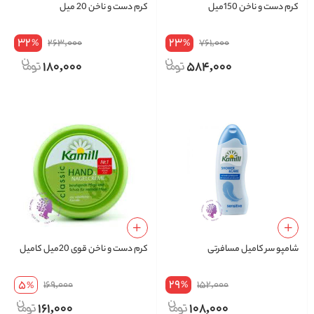
کرم دست و ناخن 150میل
کرم دست و ناخن 20 میل
32
23
263,000
761,000
%
%
180,000
584,000
شامپو سر کامیل مسافرتی
كرم دست و ناخن قوی 20میل کامیل
29
5
169,000
152,000
%
%
161,000
108,000