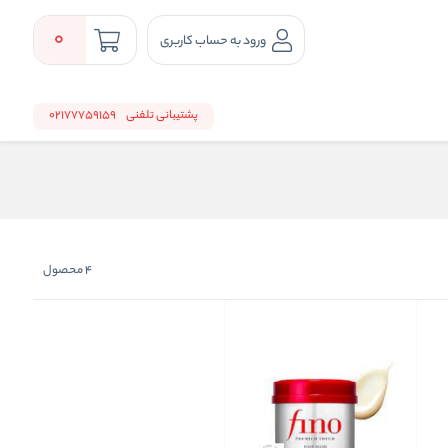
0
ورود به حساب کاربری
پشتیبانی تلفنی
02177759159
4
محصول