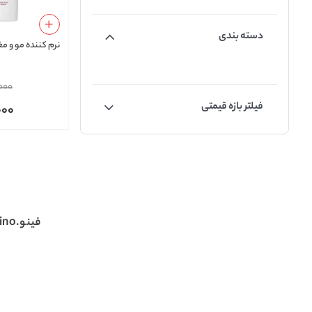
دسته بندی
نرم کننده مو و م
000
فیلتر بازه قیمتی
000
فینو.fino