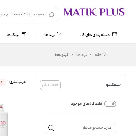
دسته بندی های کالا
برند ها
لینک ها
خانه
/
برند ها
/
فینو.fino
مرتب سازی:
جد
جستجو
حذف فیلتر
فقط کالاهای موجود