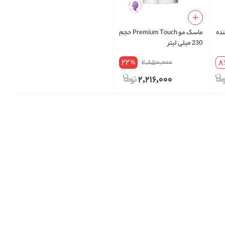
نده
ماسک مو Premium Touch حجم
230 میلی لیتر
22
8
2,850,000
%
2,216,000