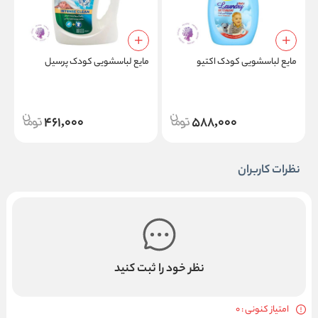
مایع لباسشویی کودک اکتیو
مایع لباسشویی کودک پرسیل
م
461,000
588,000
نظرات کاربران
نظر خود را ثبت کنید
امتیاز کنونی : 0