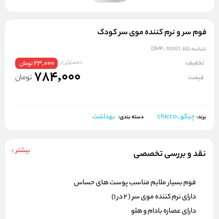
فوم سر و نرم کننده موی سر کودک
شناسه کالا:
DMP-10001
807000
تخفیف:
23,000
تومان
784,000
تومان
قیمت:
چیکو_chicco
بهداشت
برند:
دسته بندی:
بیشتر
نقد و بررسی تخصصی
فوم بسیار ملایم مناسب پوست های حساس
دارای نرم کننده موی سر ( 2 در 1)
دارای عصاره بادام و هلو