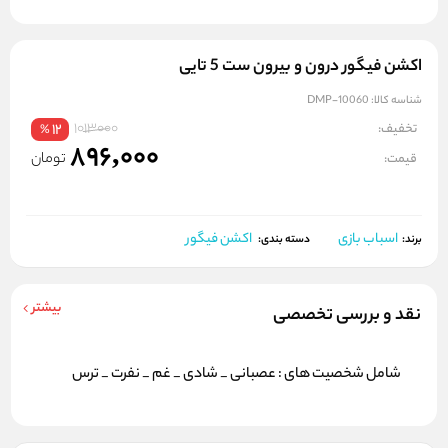
اکشن فیگور درون و بیرون ست 5 تایی
شناسه کالا:
DMP-10060
1013000
تخفیف:
12
%
896,000
تومان
قیمت:
اسباب بازی
اکشن فیگور
برند:
دسته بندی:
بیشتر
نقد و بررسی تخصصی
شامل شخصیت های : عصبانی _ شادی _ غم _ نفرت _ ترس