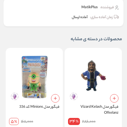
فروشنده:
MatikPlus
زمان آماده سازی:
آماده ارسال
محصولات در دسته ی مشابه
فیگور مدل Vizard Kelash
فیگور مدل Minions کد 336
ست 
Ofkelanz
34
5
168,000
286,000
%
%