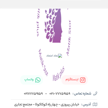
اینستاگرام
واتساپ
شماره تماس :
021-77759159
-
02177759159
آدرس :
خیابان پیروزی - چهار راه کوکاکولا - مجتمع تجاری