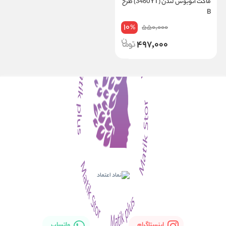
ماکت اتوبوس لندن (3460YT) طرح
B
10
550,000
%
497,000
اینستاگرام
واتساپ