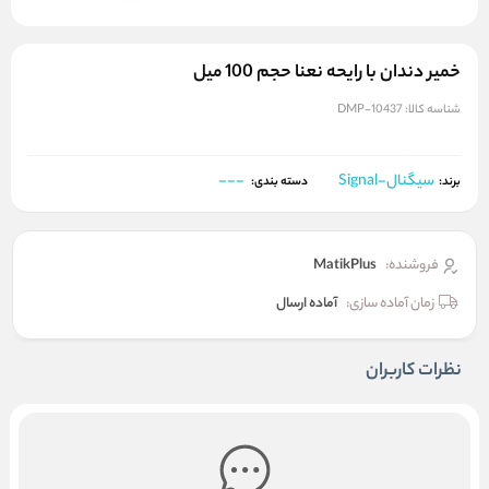
خمیر دندان با رایحه نعنا حجم 100 میل
شناسه کالا:
DMP-10437
سیگنال-Signal
---
برند:
دسته بندی:
فروشنده:
MatikPlus
زمان آماده سازی:
آماده ارسال
نظرات کاربران