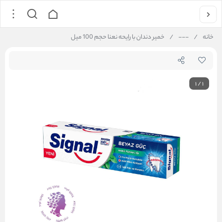
خانه
/
---
/
خمیر دندان با رایحه نعنا حجم 100 میل
1
/
1