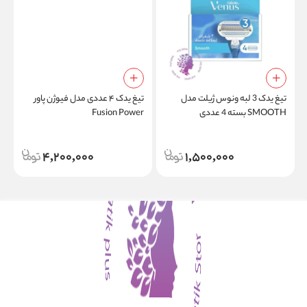
تیغ یدک 3 لبه ونوس ژیلت مدل
تیغ یدک ۴ عددی مدل فیوژن پاور
خ
SMOOTH بسته 4 عددی
Fusion Power
س
4,200,000
1,500,000