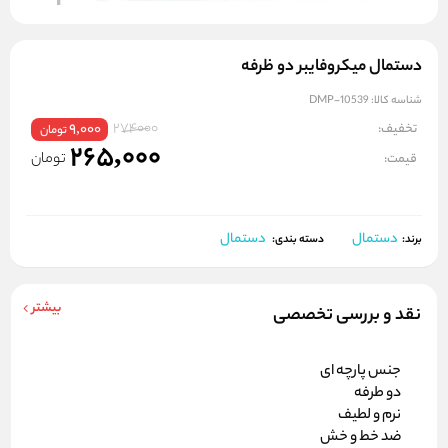
دستمال میکروفایبر دو ظرفه
شناسه کالا:
DMP-10539
274000
تخفیف:
9,000
تومان
265,000
تومان
قیمت:
دستمال
دستمال
برند:
دسته بندی:
بیشتر
نقد و بررسی تخصصی
جنس پارچه ای
دو طرفه
نرم و لطیف
ضد خط و خش