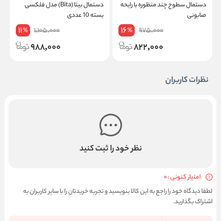
دستمال سطوح چند منظوره با رایحه
دستمال بیتا (Bita) مدل فلکسی
صابونی
بسته 10 عددی
ع
11
16
1,105,000
975,000
%
%
988,000
822,000
نظرات کاربران
نظر خود را ثبت کنید
امتیاز کنونی : 0
لطفا دیدگاه خود را راجع به این کالا بنویسید و تجربه خریدتان را با سایر کاربران به
اشتراک بگذارید.