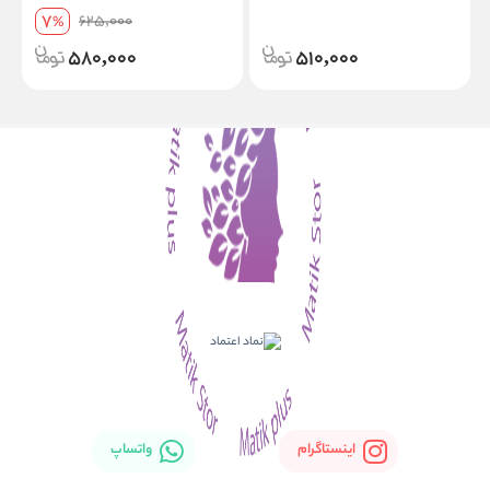
7
625,000
%
580,000
510,000
اینستاگرام
واتساپ