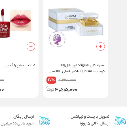
عطر ادکلن original اورجینال زنانه
تینت لب مایع رنگ قرمز
کوبیسم Qubism باکس اصلی 100 میل
17
000
4,225,000
%
00
3,515,000
تحویل با پست و تیپاکس
ارسال رایگان
ارسال 10 الی 15روزه
خرید بالای ده میلیون