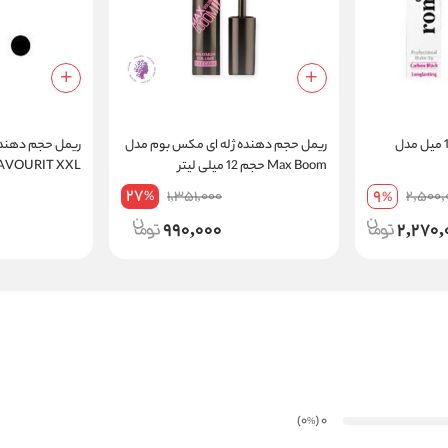
ریمل دیپ حجم دهنده 13 میل مدل
ریمل حجم دهنده ژله ای مکس بوم مدل
Max Boom حجم 12 میلی لیتر
AVOURIT XXL
27
9
1,351,000
2,500,
%
%
990,000
2,270,
)
(0
0
%