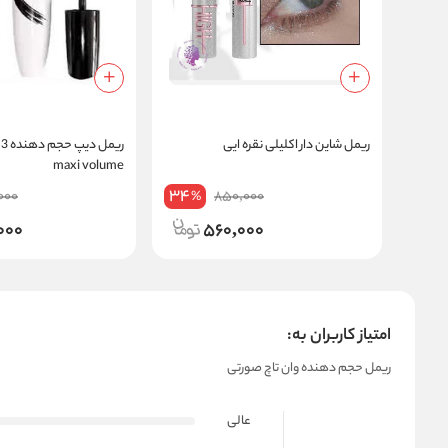
ریمل شاین دار اکلیلی نقره ایی
maxi volume
34
000
850,000
%
000
560,000
امتیاز کاربران به:
ریمل حجم دهنده وان تاچ صورتی
عالی