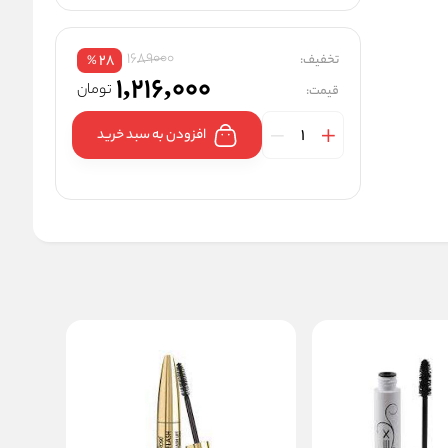
1689000
تخفیف:
28
%
1,216,000
تومان
قیمت:
افزودن به سبد خرید