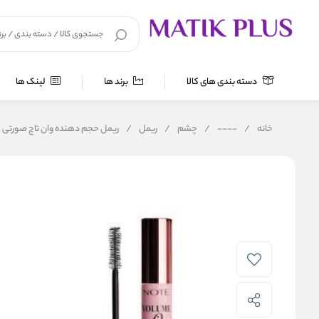
دسته بندی های کالا
برند ها
لینک ها
خانه
/
----
/
چشم
/
ریمل
/
ریمل حجم دهنده وان تاچ صورتی