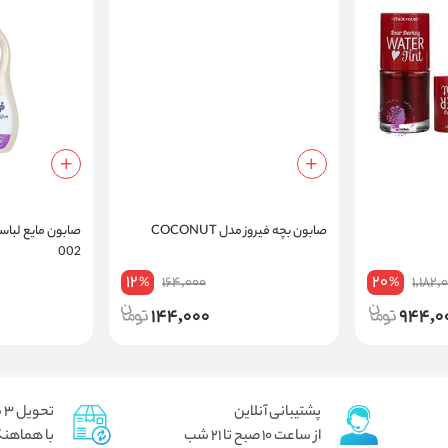
صابون بچه فیروز مدل COCONUT
صابون مایع لبا
002
12
20
164,000
1,182,
%
%
144,000
944,0
پشتیبانی آنلاین
تحویل 3 ساعته برای تهران پیک
از ساعت 10 صبح تا 21 شب
با هماهنگ