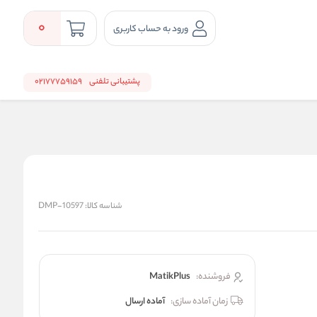
0
ورود به حساب کاربری
پشتیبانی تلفنی
02177759159
شناسه کالا:
DMP-10597
فروشنده:
MatikPlus
زمان آماده سازی:
آماده ارسال