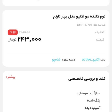
نرم کننده مو اکتیو مدل بهار نارنج
شناسه کالا:
DMP-10705
282000
تخفیف:
14
%
243,000
تومان
قیمت:
اکتیو_active
شامپو
برند:
دسته بندی:
بیشتر
نقد و بررسی تخصصی
سازگار با موهای
رنگ شده
آسیب دیده