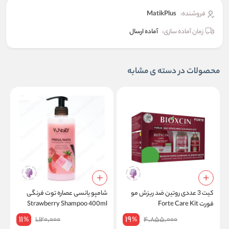
فروشنده:
MatikPlus
زمان آماده سازی:
آماده ارسال
محصولات در دسته ی مشابه
کیت 3 عددی روتین ضد ریزش مو
شامپو یانسی عصاره توت فرنگی
ش
فورت Forte Care Kit
Strawberry Shampoo 400ml
l
11
19
1,120,000
4,855,000
%
%