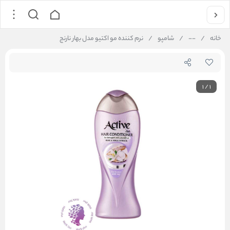
خانه
/
--
/
شامپو
/
نرم کننده مو اکتیو مدل بهار نارنج
1
/
1