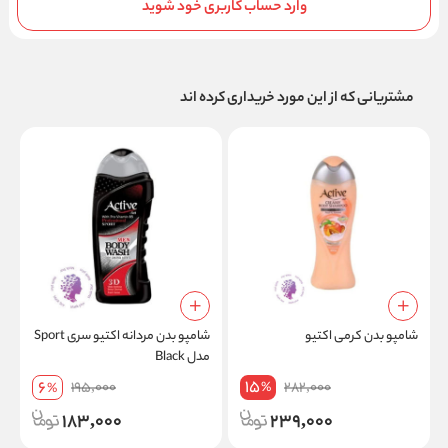
وارد حساب کاربری خود شوید
مشتریانی که از این مورد خریداری کرده اند
شامپو بدن کرمی اکتیو
شامپو بدن مردانه اکتیو سری Sport
ن
مدل Black
ش
15
6
195,000
282,000
%
%
183,000
239,000