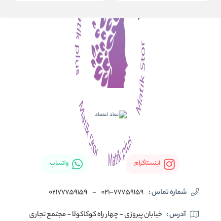
اینستاگرام
واتساپ
شماره تماس :
021-77759159
-
02177759159
آدرس :
خیابان پیروزی - چهار راه کوکاکولا - مجتمع تجاری