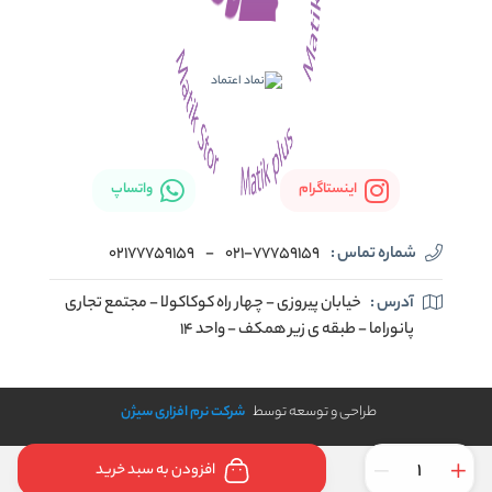
اینستاگرام
واتساپ
شماره تماس :
021-77759159
-
02177759159
آدرس :
خیابان پیروزی - چهار راه کوکاکولا - مجتمع تجاری
پانوراما - طبقه ی زیر همکف - واحد 14
طراحی و توسعه توسط
شرکت نرم افزاری سیژن
افزودن به سبد خرید