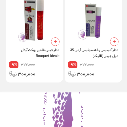
عطر آمیتیس زنانه سوئیس آرمی 35
عطر جیبی قلمی بوکت آیدل
ع
میل جیبی (لالیک)
Bouquet Ideale
گ
19
19
372,000
372,000
%
%
300,000
300,000