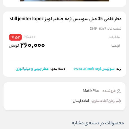
عطر قلمی 35 میل سوییس آرمه جنفیر لوپز still jenifer lopez
شناسه کالا:
DMP-11367
541000
تخفیف:
52
%
260,000
تومان
قیمت:
سوییس ارمه swiss armeh
عطر جیبی و مینیاتوری
برند:
دسته بندی:
فروشنده:
MatikPlus
زمان آماده سازی:
آماده ارسال
محصولات در دسته ی مشابه