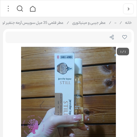
خانه
/
-
/
عطر جیبی و مینیاتوری
/
عطر قلمی 35 میل سوییس آرمه جنفیر لوپز still jenifer lopez
1
/
1