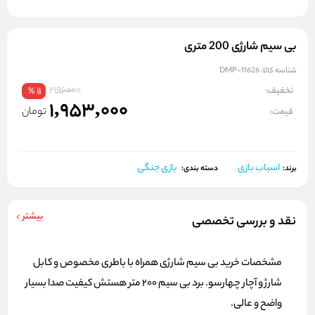
بی سیم شارژی 200 متری
شناسه کالا:
DMP-11626
2196000
تخفیف:
11
%
1,953,000
تومان
قیمت:
اسباب بازی
بازی جنگی
برند:
دسته بندی:
بیشتر
نقد و بررسی تخصصی
مشخصات خرید بی سیم شارژی همراه با باطری مخصوص و کابل
شارژ و آچار چهارسو. برد بی سیم ۲۰۰ متر هستش کیفیت صدا بسیار
واضح و عالی.