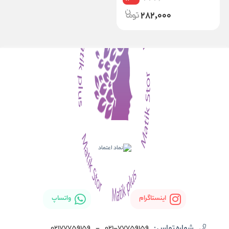
282,000
اینستاگرام
واتساپ
شماره تماس :
021-77759159
-
02177759159