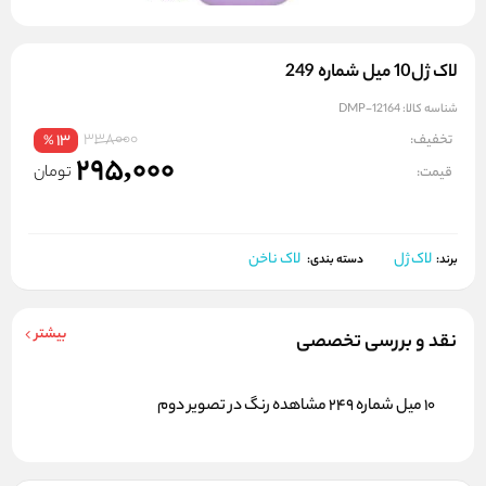
لاک ژل10 میل شماره 249
شناسه کالا:
DMP-12164
338000
تخفیف:
13
%
295,000
تومان
قیمت:
لاک ژل
لاک ناخن
برند:
دسته بندی:
بیشتر
نقد و بررسی تخصصی
10 میل شماره 249 مشاهده رنگ در تصویر دوم