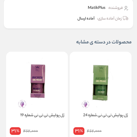
فروشنده:
MatikPlus
زمان آماده سازی:
آماده ارسال
محصولات در دسته ی مشابه
ژل پولیش تی تی نی شماره 24
ژل پولیش تی تی نی شماره 19
ژ
31
31
462,000
462,000
%
%