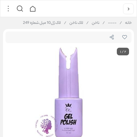
خانه
/
----
/
ناخن
/
لاک ناخن
/
لاک ژل10 میل شماره 249
1
/
2