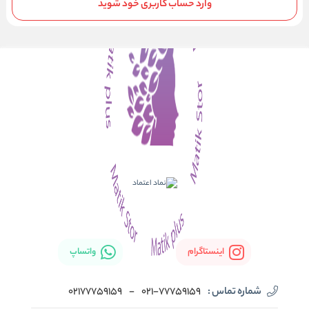
وارد حساب کاربری خود شوید
اینستاگرام
واتساپ
شماره تماس :
021-77759159
-
02177759159