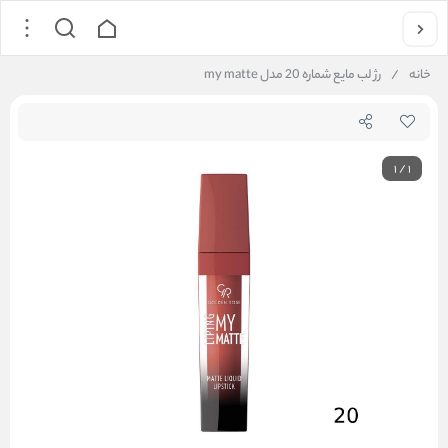
خانه
/
رژ لب مایع شماره 20 مدل my matte
1
/
1