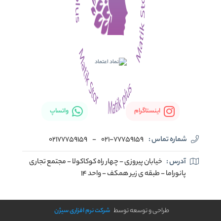
اینستاگرام
واتساپ
شماره تماس :
021-77759159
-
02177759159
آدرس :
خیابان پیروزی - چهار راه کوکاکولا - مجتمع تجاری
پانوراما - طبقه ی زیر همکف - واحد 14
طراحی و توسعه توسط
شرکت نرم افزاری سیژن