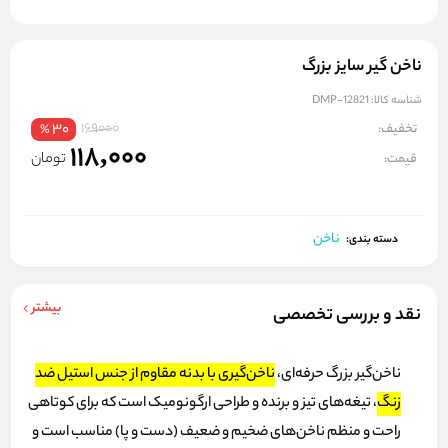
ناخن گیر سایز بزرگ
شناسه کالا:
DMP-12821
169000
تخفیف:
30
%
118,000
تومان
قیمت:
ناخن
دسته بندی:
بیشتر
نقد و بررسی تخصصی
ناخن‌گیر بزرگ حرفه‌ای،
ناخن‌گیری با بدنه مقاوم از جنس استیل ضد
زنگ
،
تیغه‌های تیز و برنده و طراحی ارگونومیک است که برای کوتاهی
راحت و منظم ناخن‌های ضخیم و ضعیف (دست و پا) مناسب است و