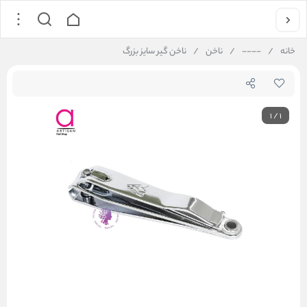
خانه
/
----
/
ناخن
/
ناخن گیر سایز بزرگ
1
/
1