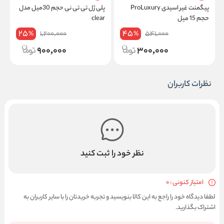
پیگمنت غیر اسیدی ProLuxury
پلی ژل تی تی نی حجم 30میل مدل
ن
حجم 15 میل
clear
25
45
1,200,000
541,000
%
%
900,000
300,000
نظرات کاربران
نظر خود را ثبت کنید
امتیاز کنونی : 0
لطفا دیدگاه خود را راجع به این کالا بنویسید و تجربه خریدتان را با سایر کاربران به
اشتراک بگذارید.