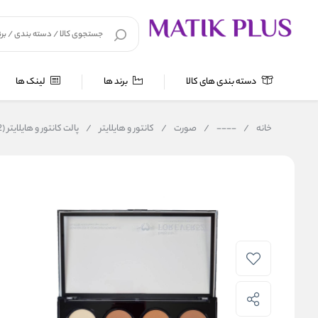
دسته بندی های کالا
برند ها
لینک ها
خانه
/
----
/
صورت
/
کانتور و هایلایتر
/
پالت کانتور و هایلایتر (FHC002)