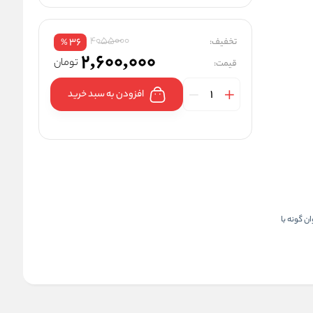
4055000
تخفیف:
36
%
2,600,000
تومان
قیمت:
افزودن به سبد خرید
ن گونه با