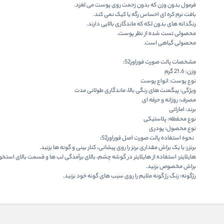
فرمول بدون وزن که بدون زحمت روی پوست می لغزد.
بافت نرم کره ای احساس رگه یا کیک نمی کند.
رنگدانه های بدون لکه که ماندگاری بالایی دارند.
محصولی تست شده از نظر پوست.
محصولی گیاهی است.
مشخصات پالت صورت فوراور52:
وزن: 21.6 گرم
نوع پوست: انواع پوست
ویژگی: پیگمنت های رنگی بالا، ماندگاری طولانی مدت
مصرف: روزانه و حرفه ای
برند: اماراتی
نوع محفظه: پلاستیکی
نوع محصول: پودری
نحوه استفاده پالت صورت اصل فوراور52:
برنزر: با یک براش مقداری برنز را روی پیشانی، کنار بینی و گونه ها بزنید.
هایلایتر: استفاده از هایلایتر در گوشه چشم، بالای برآمدگی لب ها و قسمت بالای استخوا
براش مخصوص بزنید.
رژگونه: رنگ رژ گونه ملایم را روی سیب های گونه خود بزنید.