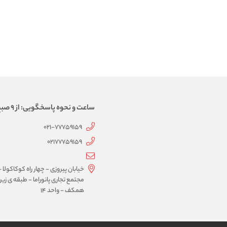
ساعت و نحوه پاسخگویی: از 9 صبح الی 21، پاسخگویی به صورت تماس تلفنی
021-77759159
02177759159
خیابان پیروزی - چهار راه کوکاکولا -
مجتمع تجاری پانوراما - طبقه ی زیر
همکف - واحد 14