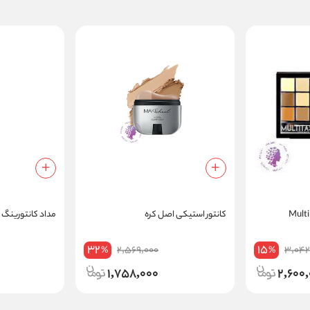
کانتور استیکی اصل کره
مداد کانتورینگ شماره 22
32
15
2,569,000
3,042
%
%
1,758,000
2,600