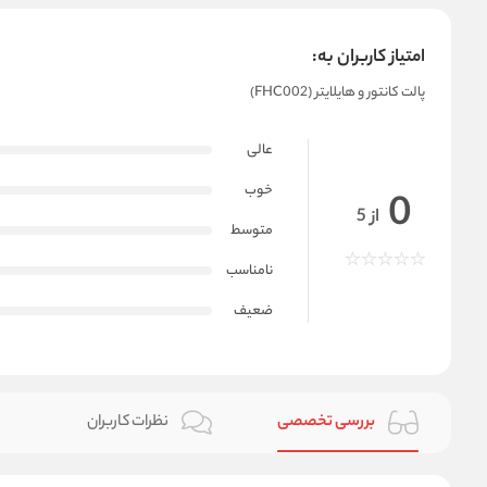
امتیاز کاربران به:
پالت کانتور و هایلایتر (FHC002)
عالی
خوب
0
از 5
متوسط
نامناسب
ضعیف
بررسی تخصصی
نظرات کاربران