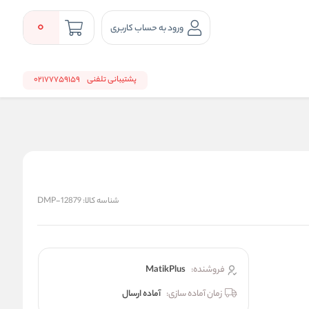
0
ورود به حساب کاربری
پشتیبانی تلفنی
02177759159
شناسه کالا:
DMP-12879
فروشنده:
MatikPlus
زمان آماده سازی:
آماده ارسال