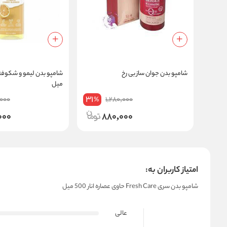
شامپو بدن جوان ساز بی رخ
میل
31
,000
1,280,000
%
000
880,000
امتیاز کاربران به:
شامپو بدن سری Fresh Care حاوی عصاره انار 500 میل
عالی