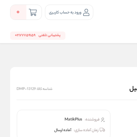
0
ورود به حساب کاربری
پشتیبانی تلفنی
02177759159
شناسه کالا:
DMP-13129
فروشنده:
MatikPlus
زمان آماده سازی:
آماده ارسال