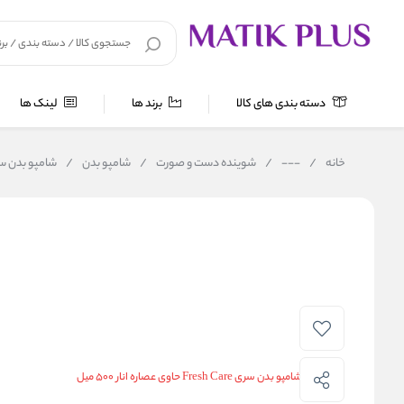
دسته بندی های کالا
برند ها
لینک ها
خانه
/
---
/
شوینده دست و صورت
/
شامپو بدن
/
شامپو بدن سری Fresh Care حاوی عصاره ا