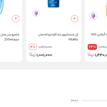
شامپو بدن لیمو و شکوفه گیلاس 650
ژل شستشوی سه کاره مردانه مدل
Vitality
حجم 250ml
24
4
1,048,000
1,890
%
%
1,001,000
1,440,
)
(0
0
%