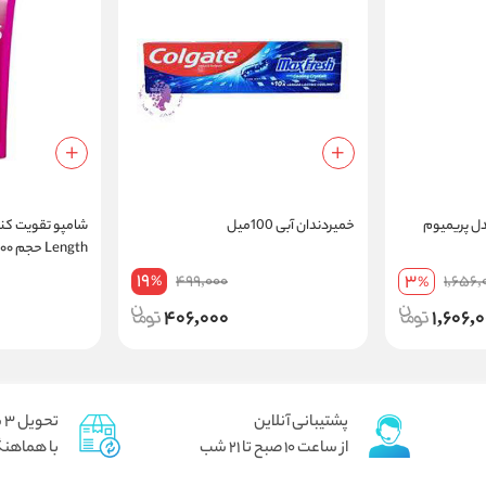
ل پریمیوم
خمیردندان آبی 100میل
Length حجم ۵۰۰ میلی لیتر
19
3
499,000
1,656,
%
%
406,000
1,606,
پشتیبانی آنلاین
تحویل 3 ساعته برای تهران پیک
از ساعت 10 صبح تا 21 شب
با هماهنگ