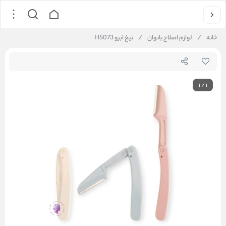
خانه
/
لوازم اصلاح بانوان
/
تیغ ابرو HS073
1
/
1