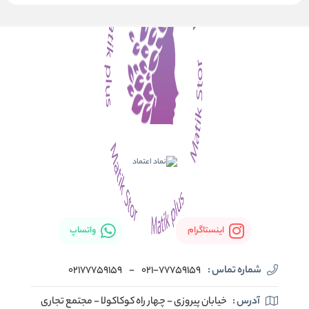
اینستاگرام
واتساپ
شماره تماس :
021-77759159
-
02177759159
آدرس :
خیابان پیروزی - چهار راه کوکاکولا - مجتمع تجاری