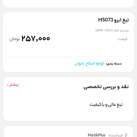
تیغ ابرو HS073
شناسه کالا:
DMP-13413
257,000
تومان
قیمت:
لوازم اصلاح بانوان
دسته بندی:
بیشتر
نقد و بررسی تخصصی
تیغ عالی و با کیفیت
فروشنده:
MatikPlus