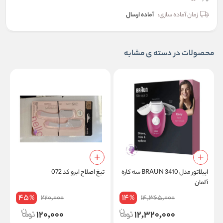
زمان آماده سازی:
آماده ارسال
محصولات در دسته ی مشابه
اپیلاتور مدل BRAUN 3410 سه کاره
تیغ اصلاح ابرو کد 072
ت
آلمان
45
14
220,000
14,365,000
%
%
120,000
12,320,000