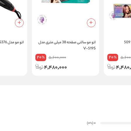
اتو مو سالنی صفحه 38 میلی متری مدل
اتو مو مدل BHS376
V-519S
20
20
5,600,000
5,600
%
%
4,480,000
4,480
)
(0
0
%