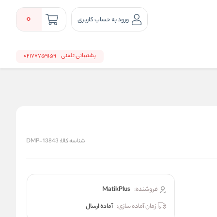
0
ورود به حساب کاربری
پشتیبانی تلفنی
02177759159
شناسه کالا:
DMP-13843
فروشنده:
MatikPlus
زمان آماده سازی:
آماده ارسال