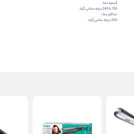
گستره دما :
150 تا 240 درجه سانتی گراد
حداکثر دما :
240 درجه سانتی گراد