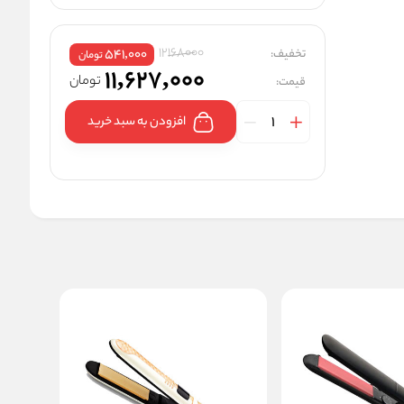
12168000
تخفیف:
541,000
تومان
11,627,000
تومان
قیمت:
افزودن به سبد خرید