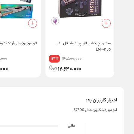
سشوار چرخشی انزو پروفیشینال مدل
اتو موی وی جی آر تک کاره 509
EN-4136
13
,000
14,500,000
%
,000
12,640,000
امتیاز کاربران به:
اتو مو رمینگتون مدل S7300
عالی