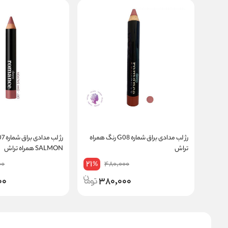
رژ لب مدادی براق شماره G08 رنگ همراه
تراش
SALMON همراه تراش
21
00
480,000
%
00
380,000