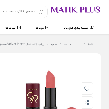
دسته بندی های کالا
برند ها
لینک ها
خانه
/
----
/
لب
/
رژ لب
/
رژ لب جامد مدل Velvet Matte شماره 10