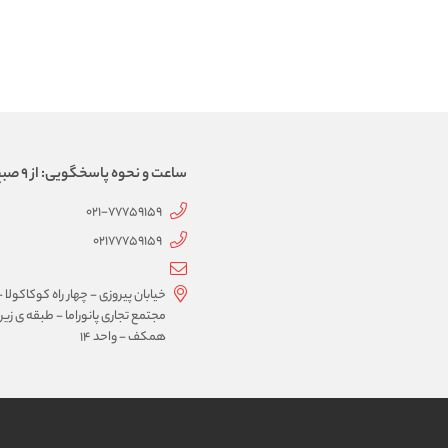
ساعت و نحوه پاسخگویی: از 9 صبح الی 21، پاسخگویی به صورت تماس تلفنی
021-77759159
02177759159
خیابان پیروزی - چهار راه کوکاکولا -
مجتمع تجاری پانوراما - طبقه ی زیر
همکف - واحد 14