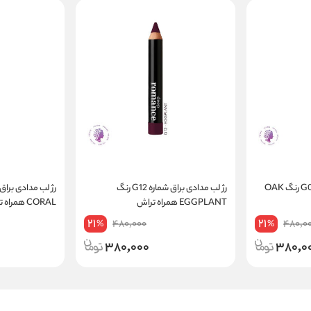
رژ لب مدادی براق شماره G07 رنگ OAK
رژ لب مدادی براق شماره G12 رنگ
EGGPLANT همراه تراش
CORAL همراه تراش
21
21
480,000
480,0
%
%
380,000
380,0