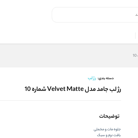
رژ لب
دسته بندی:
رژ لب جامد مدل Velvet Matte شماره 10
توضیحات
جلوه مات و مخملی
بافت نرم و سبک