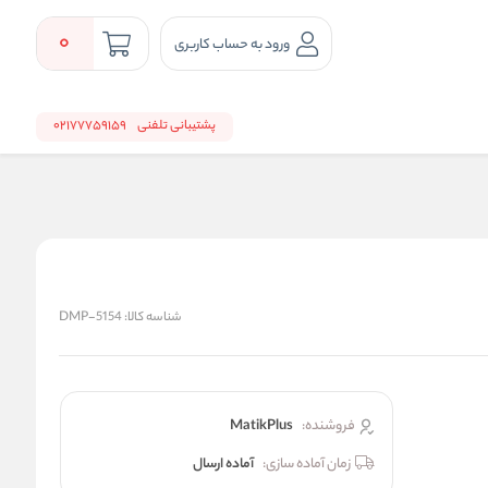
0
ورود به حساب کاربری
پشتیبانی تلفنی
02177759159
شناسه کالا:
DMP-5154
فروشنده:
MatikPlus
زمان آماده سازی:
آماده ارسال