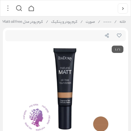
خانه
/
----
/
صورت
/
کرم پودر و پنکیک
/
کرم پودر مدل Natural Matt oil free شماره 20
1
/
1