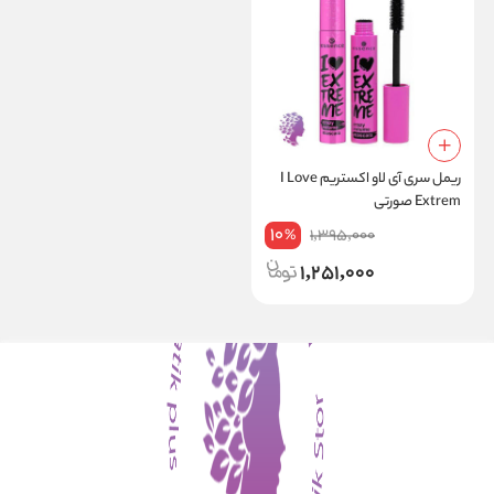
ریمل سری آی لاو اکستریم I Love
Extrem صورتی
10
1,395,000
%
1,251,000