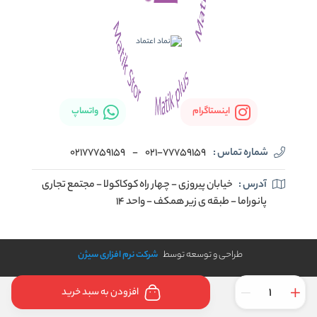
اینستاگرام
واتساپ
شماره تماس :
021-77759159
-
02177759159
آدرس :
خیابان پیروزی - چهار راه کوکاکولا - مجتمع تجاری
پانوراما - طبقه ی زیر همکف - واحد 14
طراحی و توسعه توسط
شرکت نرم افزاری سیژن
افزودن به سبد خرید