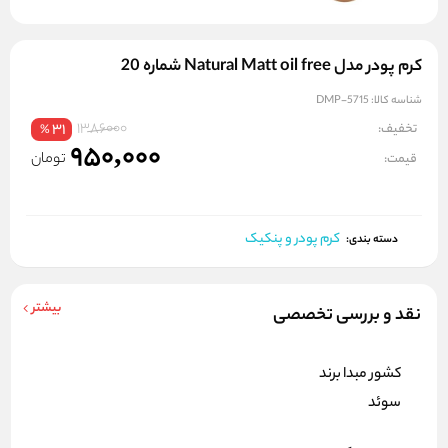
کرم پودر مدل Natural Matt oil free شماره 20
شناسه کالا:
DMP-5715
1386000
تخفیف:
31
%
950,000
تومان
قیمت:
کرم پودر و پنکیک
دسته بندی:
بیشتر
نقد و بررسی تخصصی
کشور مبدا برند
سوئد