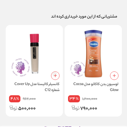
مشتریانی که از این مورد خریداری کرده اند
لوسیون بدن کاکائو مدل Cocoa
کانسیلر کالیستا مدل Cover Up
Glow
شماره C12
48
34
962,000
1,200,000
%
%
500,000
790,000