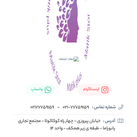
اینستاگرام
واتساپ
شماره تماس :
021-77759159
-
02177759159
آدرس :
خیابان پیروزی - چهار راه کوکاکولا - مجتمع تجاری
پانوراما - طبقه ی زیر همکف - واحد 14