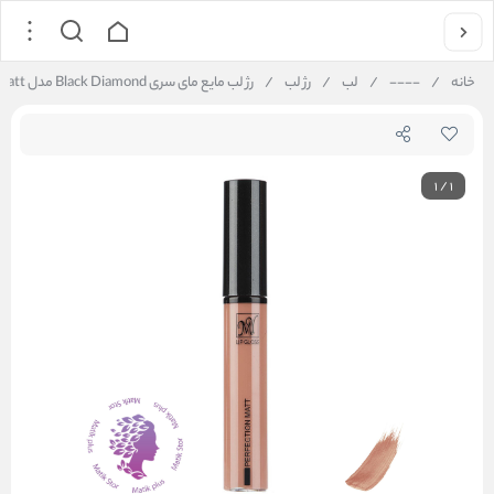
خانه
/
----
/
لب
/
رژ لب
/
رژ لب مایع مای سری Black Diamond مدل Perfection Matt شماره 01
1
/
1