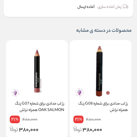
زمان آماده سازی:
آماده ارسال
محصولات در دسته ی مشابه
رژ لب مدادی براق شماره G08 رنگ
رژ لب مدادی براق شماره G07 رنگ
همراه تراش
OAK SALMON همراه تراش
T
21
21
480,000
480,000
%
%
380,000
380,000