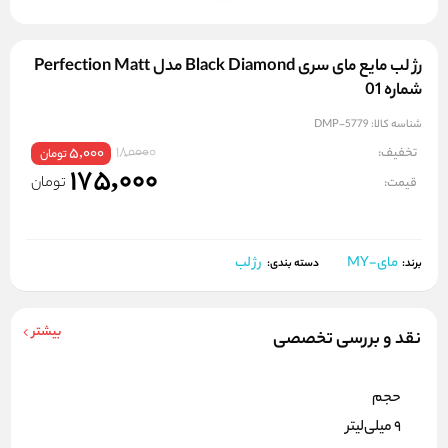
رژ لب مایع مای سری Black Diamond مدل Perfection Matt
شماره 01
شناسه کالا:
DMP-5779
180000
تخفیف:
5,000
تومان
175,000
تومان
قیمت:
مای-MY
رژ لب
برند:
دسته بندی:
بیشتر
نقد و بررسی تخصصی
حجم
۹ میلی‌لیتر