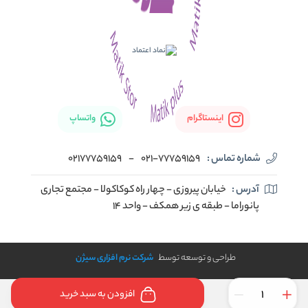
اینستاگرام
واتساپ
شماره تماس :
021-77759159
-
02177759159
آدرس :
خیابان پیروزی - چهار راه کوکاکولا - مجتمع تجاری
پانوراما - طبقه ی زیر همکف - واحد 14
طراحی و توسعه توسط
شرکت نرم افزاری سیژن
افزودن به سبد خرید