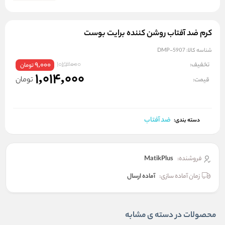
کرم ضد آفتاب روشن کننده برایت بوست
شناسه کالا:
DMP-5907
1023000
تخفیف:
9,000
تومان
1,014,000
تومان
قیمت:
ضد آفتاب
دسته بندی:
فروشنده:
MatikPlus
زمان آماده سازی:
آماده ارسال
محصولات در دسته ی مشابه