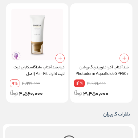
ضد آفتاب آکوافلویید رنگ روشن
کرم ضد آفتاب ماداگاسکار ایر فیت
Photoderm Aquafluide SPF50+
لایت Air-Fit Light | اصل
0
Light
14
9
4,999,000
3,999,000
%
%
4,560,000
3,450,000
نظرات کاربران