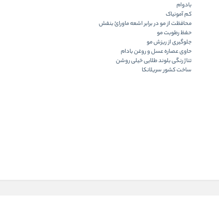
بادوام
کم آمونیاک
محافظت از مو در برابر اشعه ماورائ بنفش
حفظ رطوبت مو
جلوگیری از ریزش مو
حاوی عصاره عسل و روغن بادام
تناژ رنگی بلوند طلایی خیلی روشن
ساخت کشور سریلانکا