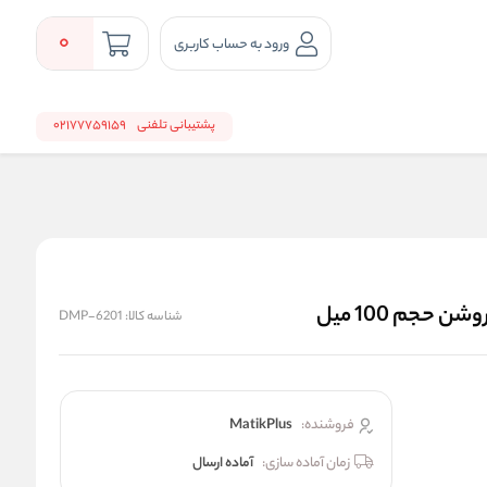
0
ورود به حساب کاربری
پشتیبانی تلفنی
02177759159
شناسه کالا:
DMP-6201
فروشنده:
MatikPlus
زمان آماده سازی:
آماده ارسال