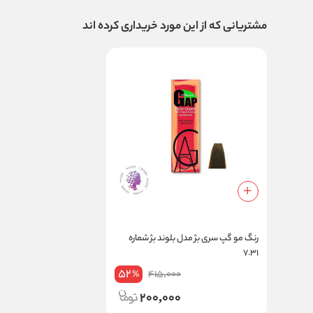
مشتریانی که از این مورد خریداری کرده اند
رنگ مو گپ سری بژ مدل بلوند بژ شماره
۷.۳۱
52
415,000
%
200,000