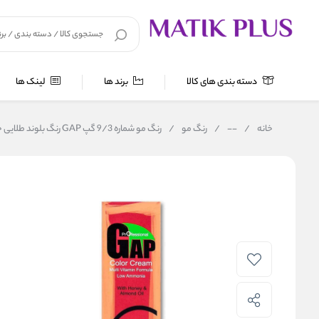
دسته بندی های کالا
برند ها
لینک ها
خانه
/
--
/
رنگ مو
/
رنگ مو شماره 9/3 گپ GAP رنگ بلوند طلایی خیلی روشن حجم 100 میل