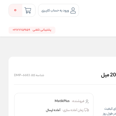
0
ورود به حساب کاربری
پشتیبانی تلفنی
02177759159
شناسه کالا:
DMP-6683
فروشنده:
MatikPlus
ای کیفیت
زمان آماده سازی:
آماده ارسال
Invisi رطوبت بدن فرد را در طول روز