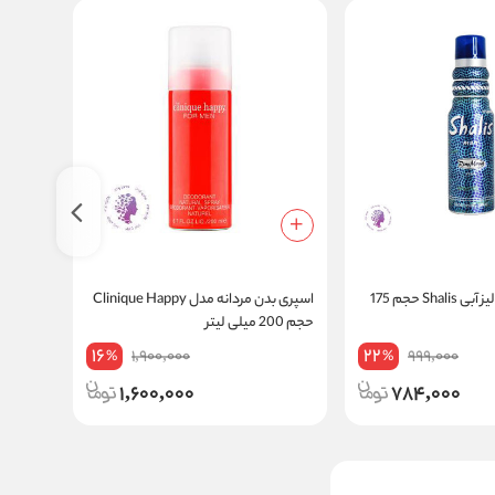
اسپری مردانه شالیز آبی Shalis حجم 175
اسپری بدن مردانه مدل Clinique Happy
حجم 200 میلی لیتر
200 میل
16
22
1,900,000
999,000
%
%
1,600,000
784,000