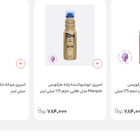
ارکوییس
اسپری خوشبوکننده زنانه مارکویس
MARQUIS مدل (نقره ای) حجم 175 میلی
Marquis مدل طلایی حجم 175 میلی لیتر
میلی لیتر
784,000
784,0