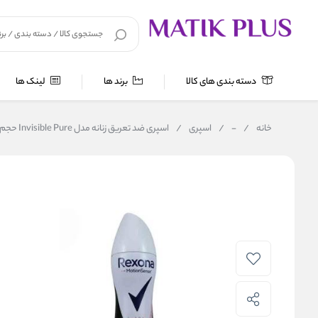
دسته بندی های کالا
برند ها
لینک ها
خانه
/
-
/
اسپری
/
اسپری ضد تعریق زنانه مدل Invisible Pure حجم 200 میل