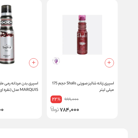
اسپری زنانه شالیز صورتی Shalis حجم 175
اسپری بدن مردانه رمی م
میلی لیتر
لیتر
22
999,000
%
00
784,000