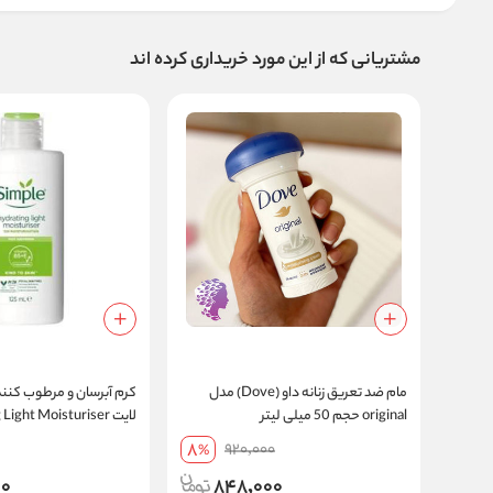
مشتریانی که از این مورد خریداری کرده اند
مام ضد تعریق زنانه داو (Dove) مدل
کرم آبرسان و مرطوب کنن
original حجم 50 میلی لیتر
لایت ight Moisturiser
125ml
8
920,000
%
00
848,000