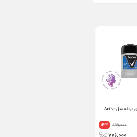
استیک ضد تعریق مردانه مدل Active
14
899,000
%
776,000