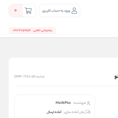
0
ورود به حساب کاربری
پشتیبانی تلفنی
02177759159
و
شناسه کالا:
DMP-7334
فروشنده:
MatikPlus
زمان آماده سازی:
آماده ارسال