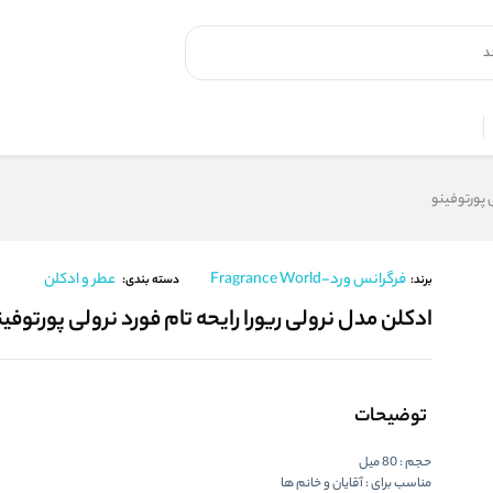
ی پورتوفینو
فرگرانس ورد-Fragrance World
عطر و ادکلن
برند:
دسته بندی:
ادکلن مدل نرولی ریورا رایحه تام فورد نرولی پورتوفین
توضیحات
حجم : 80 میل
مناسب برای : آقایان و خانم ها