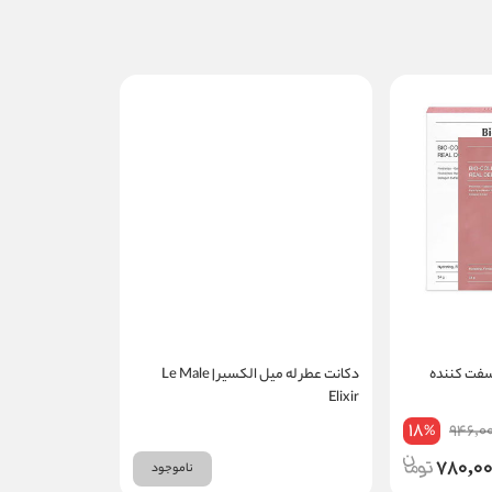
ک و سفت کننده
دکانت عطر له میل الکسیر | Le Male
Elixir
18
946,0
%
780,0
ناموجود