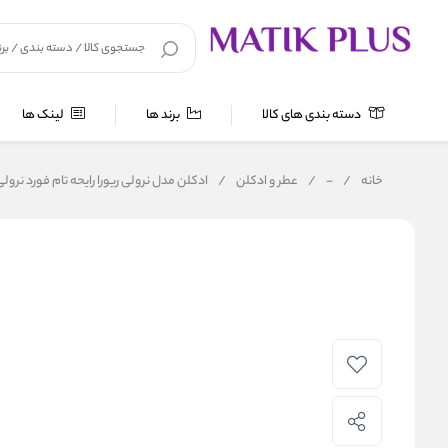
دسته بندی های کالا
برند ها
لینک ها
خانه
/
-
/
عطر و ادکلن
/
ادکلن مدل نرولی ریورا رایحه تام فورد نرول