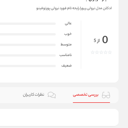
ادکلن مدل نرولی ریورا رایحه تام فورد نرولی پورتوفینو
عالی
خوب
0
از 5
متوسط
نامناسب
ضعیف
بررسی تخصصی
نظرات کاربران