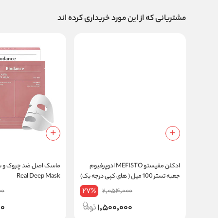
مشتریانی که از این مورد خریداری کرده اند
ادکلن مفیستو MEFISTO ادوپرفیوم
ماسک اصل ضد چرو
جعبه تستر 100 میل ( های کپی درجه یک)
Real Deep Mask
27
00
2,054,000
%
00
1,500,000