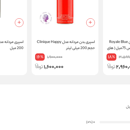
ادکلن مردانه رویال بلو من Royale Blue
اسپری بدن مردانه مدل Clinique Happy
men ادوپرفیوم هارد باکس 75میل ( های
حجم 200 میلی لیتر
200 میل
16
18
1,900,000
3,599
%
%
1,600,000
2,960,
)
(0
0
%