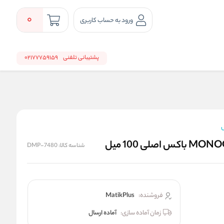
0
ورود به حساب کاربری
پشتیبانی تلفنی
02177759159
ل
شناسه کالا:
DMP-7480
فروشنده:
MatikPlus
زمان آماده سازی:
آماده ارسال