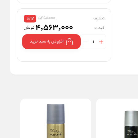
5493000
تخفیف:
17
%
4,563,000
تومان
قیمت:
افزودن به سبد خرید