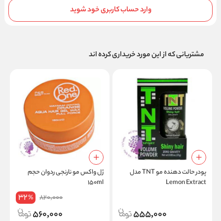
وارد حساب کاربری خود شوید
مشتریانی که از این مورد خریداری کرده اند
پودر حالت دهنده مو TNT مدل
ژل واکس مو نارنجی ردوان حجم
ا
۱۵۰ml
Lemon Extract
ل
32
820,000
%
560,000
555,000