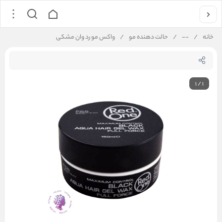
خانه
/
--
/
حالت دهنده مو
/
واکس مو رد وان مشکی
1
/
1