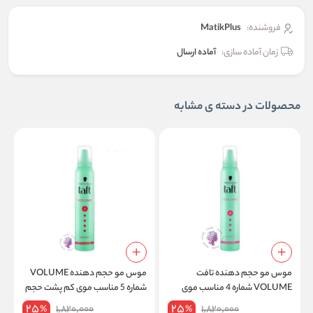
فروشنده:
MatikPlus
زمان آماده سازی:
آماده ارسال
محصولات در دسته ی مشابه
موس مو حجم دهنده تافت
موس مو حجم دهنده VOLUME
VOLUME شماره 4 مناسب موی
شماره 5 مناسب موی کم پشت حجم
4 حج
نازک حجم 200 میل
200 میل
25
25
1,820,000
1,820,000
%
%