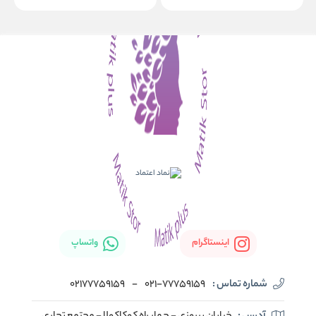
اینستاگرام
واتساپ
شماره تماس :
021-77759159
-
02177759159