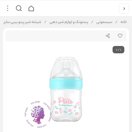
خانه
/
سیسمونی
/
پستونک و لوازم شیر دهی
/
شیشه شیر پینو بیبی سایز M مناسب 0 تا 6
1
/
1