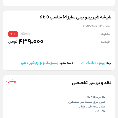
شیشه شیر پینو بیبی سایز M مناسب 0 تا 6
شناسه کالا:
DMP-9619
541000
تخفیف:
19
%
439,000
تومان
قیمت:
پینو _ pino baby
پستونک و لوازم شیر دهی
برند:
دسته بندی:
بیشتر
نقد و بررسی تخصصی
مناسب 0 تا 6 ماه
فاقد BPA