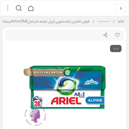
خانه
/
------
/
قرص ماشین لباسشویی آریل جعبه دار مدلAII in ONEبسته25عددیARIEL
1
/
1