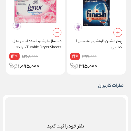
پودر ماشین ظرفشویی فینیش 1
دستمال خوشبو کننده لباس مدل
م
کیلویی
Tumble Dryer Sheets با رایحه
را
شکوفه صورتی بسته 34 عددی
14
21
1,268,000
399,000
%
%
1,095,000
315,000
نظرات کاربران
نظر خود را ثبت کنید