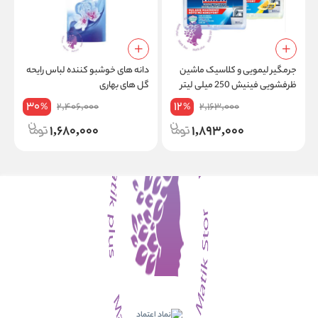
جرمگیر لیمویی و کلاسیک ماشین
دانه های خوشبو کننده لباس رایحه
ظرفشویی فینیش 250 میلی لیتر
گل های بهاری
ب
ترکیه (پک 2 عددی)
30
12
2,406,000
2,163,000
%
%
1,680,000
1,893,000