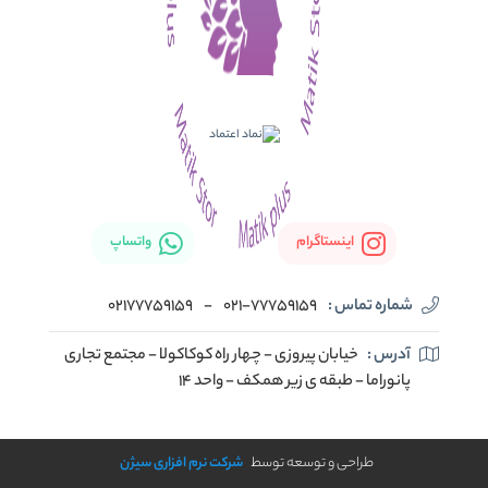
اینستاگرام
واتساپ
شماره تماس :
021-77759159
-
02177759159
آدرس :
خیابان پیروزی - چهار راه کوکاکولا - مجتمع تجاری
پانوراما - طبقه ی زیر همکف - واحد 14
طراحی و توسعه توسط
شرکت نرم افزاری سیژن