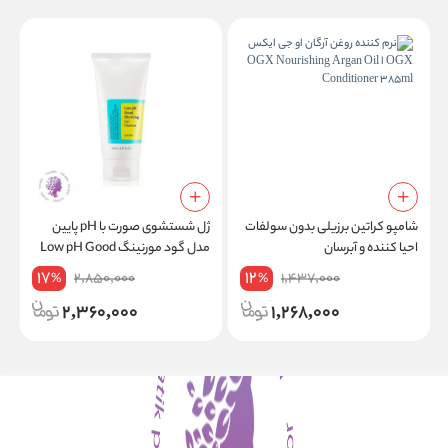
شامپو کراتین برزیلی بدون سولفات
ژل شستشوی صورت با pH پایین
احیا کننده و آبرسان
مدل گود مورنینگ Low pH Good
Morning Gel Cleanse
17
12
2,850,000
1,437,000
%
%
2,360,000
1,268,000