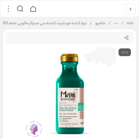
خانه
/
--
/
شامپو
/
نرم کننده مو تثبیت کننده سی مینرالز مائویی حجم 385 میل اورجینال ا Sea Minerals Stabilizer hair conditioner Maui Moisture 385 ml
1
/
1