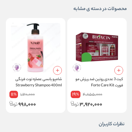
محصولات در دسته ی مشابه
کیت 3 عددی روتین ضد ریزش مو
شامپو یانسی عصاره توت فرنگی
ش
فورت Forte Care Kit
Strawberry Shampoo 400ml
l
11
19
1,120,000
4,855,000
%
%
998,000
3,920,000
نظرات کاربران